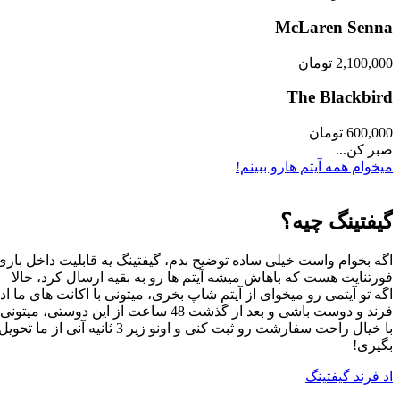
McLaren Senna
2,100,000
تومان
The Blackbird
600,000
تومان
صبر کن...
میخوام همه آیتم هارو ببینم!
گیفتینگ چیه؟
اگه بخوام واست خیلی ساده توضیح بدم، گیفتینگ یه قابلیت داخل بازی
فورتنایت هست که باهاش میشه آیتم ها رو به بقیه ارسال کرد، حالا
اگه تو آیتمی رو میخوای از آیتم شاپ بخری، میتونی با اکانت های ما اد
فرند و دوست باشی و بعد از گذشت 48 ساعت از این دوستی، میتونی
با خیال راحت سفارشت رو ثبت کنی و اونو زیر 3 ثانیه آنی از ما تحویل
بگیری!
اد فرند گیفتینگ